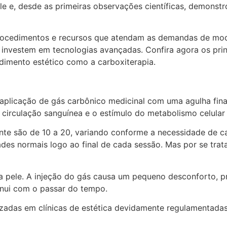
e e, desde as primeiras observações científicas, demonstr
rocedimentos e recursos que atendam as demandas de modi
vestem em tecnologias avançadas. Confira agora os princi
dimento estético como a carboxiterapia.
 aplicação de gás carbônico medicinal com uma agulha fin
irculação sanguínea e o estímulo do metabolismo celular
te são de 10 a 20, variando conforme a necessidade de ca
des normais logo ao final de cada sessão. Mas por se trat
da pele. A injeção do gás causa um pequeno desconforto, p
inui com o passar do tempo.
izadas em clínicas de estética devidamente regulamentadas