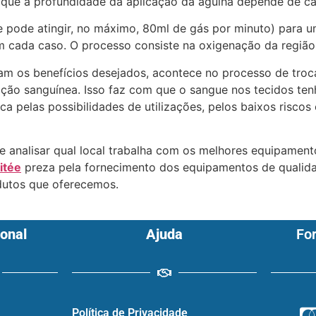
que a profundidade da aplicação da agulha depende de ca
 pode atingir, no máximo, 80ml de gás por minuto) para u
m cada caso. O processo consiste na oxigenação da região
m os benefícios desejados, acontece no processo de troca
ação sanguínea. Isso faz com que o sangue nos tecidos ten
 pelas possibilidades de utilizações, pelos baixos riscos 
e analisar qual local trabalha com os melhores equipament
itée
preza pela fornecimento dos equipamentos de qualida
dutos que oferecemos.
ional
Ajuda
Fo
Política de Privacidade