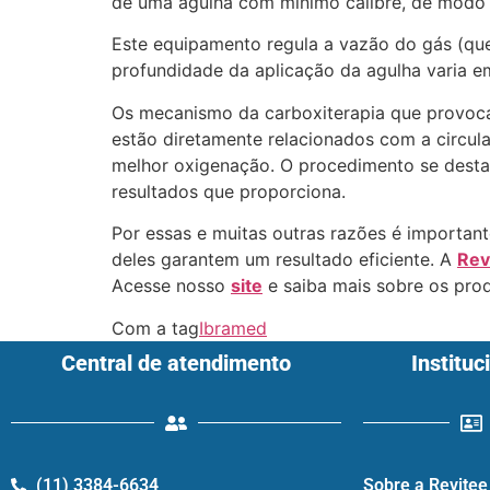
de uma agulha com mínimo calibre, de modo 
Este equipamento regula a vazão do gás (que
profundidade da aplicação da agulha varia e
Os mecanismo da carboxiterapia que provoca
estão diretamente relacionados com a circul
melhor oxigenação. O procedimento se destaca
resultados que proporciona.
Por essas e muitas outras razões é important
deles garantem um resultado eficiente. A
Rev
Acesse nosso
site
e saiba mais sobre os pro
Com a tag
Ibramed
Central de atendimento
Instituc
(11) 3384-6634
Sobre a Revitee