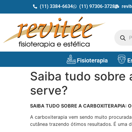
(11) 3384-6634
(11) 97306-3728
revi
Fisioterapia
E
Saiba tudo sobre 
serve?
SAIBA TUDO SOBRE A CARBOXITERAPIA: O
A carboxiterapia vem sendo muito procurada po
cutânea trazendo ótimos resultados. É uma d