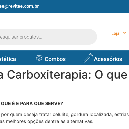
tee@revitee.com.br
Loja
stética
Combos
Acessórios
a Carboxiterapia: O que
 QUE É E PARA QUE SERVE?
r quem deseja tratar celulite, gordura localizada, estrias, 
as melhores opções dentre as alternativas.