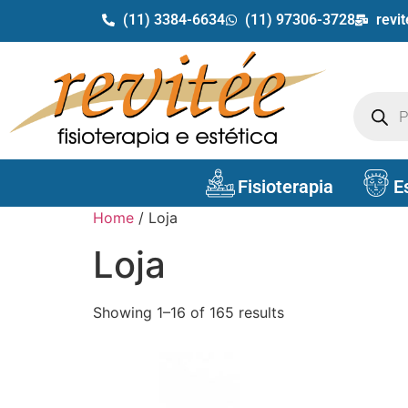
(11) 3384-6634
(11) 97306-3728
revi
Fisioterapia
E
Home
/ Loja
Loja
Showing 1–16 of 165 results