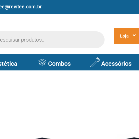
tee@revitee.com.br
Loja
stética
Combos
Acessórios