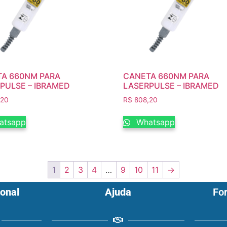
A 660NM PARA
CANETA 660NM PARA
PULSE – IBRAMED
LASERPULSE – IBRAMED
,20
R$
808,20
atsapp
Whatsapp
1
2
3
4
…
9
10
11
→
ional
Ajuda
Fo