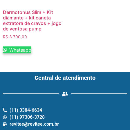
Dermotonus Slim + Kit
diamante + kit caneta
extratora de cravos + jogo
de ventosa pump
R$
3.700,00
Whatsapp
Central de atendimento
(11) 3384-6634
(11) 97306-3728
revitee@revitee.com.br