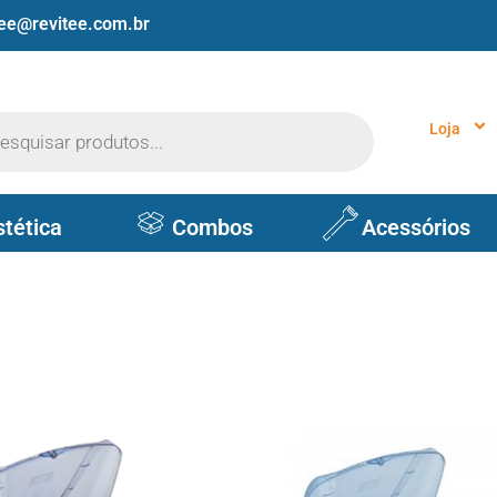
tee@revitee.com.br
Loja
stética
Combos
Acessórios