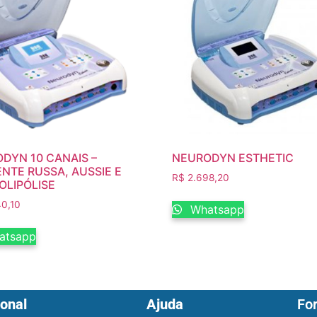
DYN 10 CANAIS –
NEURODYN ESTHETIC
NTE RUSSA, AUSSIE E
R$
2.698,20
OLIPÓLISE
0,10
Whatsapp
atsapp
ional
Ajuda
Fo