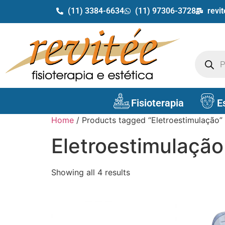
(11) 3384-6634
(11) 97306-3728
revi
Fisioterapia
E
Home
/ Products tagged “Eletroestimulação”
Eletroestimulação
Showing all 4 results