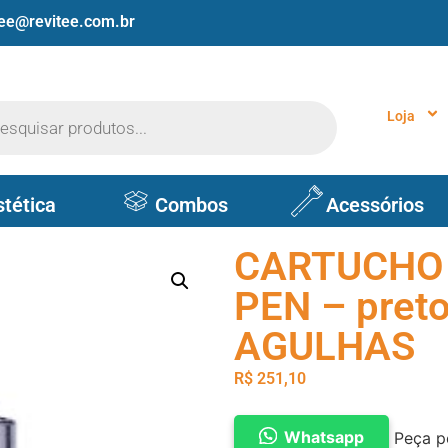
tee@revitee.com.br
Loja
stética
Combos
Acessórios
CARTUCHO
PEN – preto
AGULHAS
R$
251,10
Whatsapp
Peça p