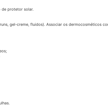
de protetor solar.
uns, gel-creme, fluidos). Associar os dermocosméticos co
eos;
;
ulhas.