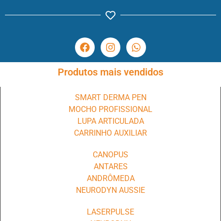
Produtos mais vendidos
SMART DERMA PEN
MOCHO PROFISSIONAL
LUPA ARTICULADA
CARRINHO AUXILIAR
CANOPUS
ANTARES
ANDRÔMEDA
NEURODYN AUSSIE
LASERPULSE