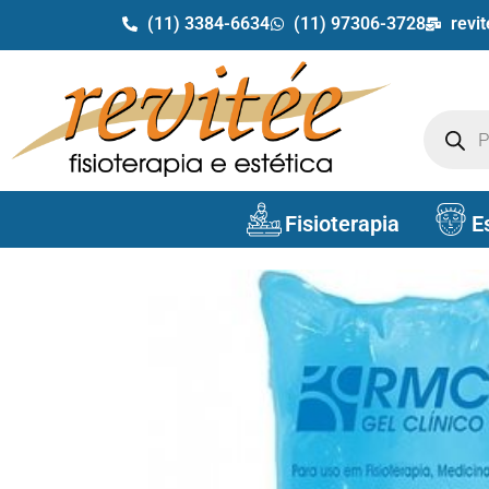
(11) 3384-6634
(11) 97306-3728
revi
Fisioterapia
E