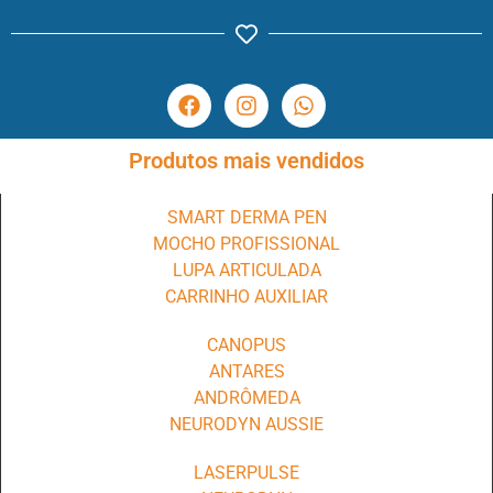
Produtos mais vendidos
SMART DERMA PEN
MOCHO PROFISSIONAL
LUPA ARTICULADA
CARRINHO AUXILIAR
CANOPUS
ANTARES
ANDRÔMEDA
NEURODYN AUSSIE
LASERPULSE